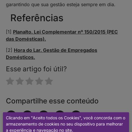
garantindo que sua gestão esteja sempre em dia.
Referências
[1]
Planalto. Lei Complementar nº 150/2015 (PEC
das Domésticas).
[2]
Hora do Lar. Gestão de Empregados
Domésticos.
Esse artigo foi útil?
Compartilhe esse conteúdo
Clicando em "Aceito todos os Cookies", você concorda com o
armazenamento de cookies no seu dispositivo para melhorar
© 2018-
2026
Hora do Lar. Todos os direitos reservados.
a experiência e navegação no site.