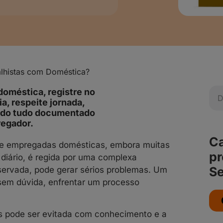
lhistas com Doméstica?
doméstica, registre no
a, respeite jornada,
tendo tudo documentado
regador.
Ca
s e empregadas domésticas, embora muitas
pr
diário, é regida por uma complexa
Se
servada, pode gerar sérios problemas. Um
sem dúvida, enfrentar um processo
ios pode ser evitada com conhecimento e a