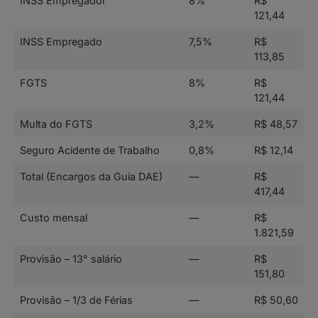
INSS Empregador
8%
R$
121,44
INSS Empregado
7,5%
R$
113,85
FGTS
8%
R$
121,44
Multa do FGTS
3,2%
R$ 48,57
Seguro Acidente de Trabalho
0,8%
R$ 12,14
Total (Encargos da Guia DAE)
—
R$
417,44
Custo mensal
—
R$
1.821,59
Provisão – 13° salário
—
R$
151,80
Provisão – 1/3 de Férias
—
R$ 50,60