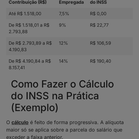
Contribuição (R$)
Empregada
do INSS
Até R$ 1.518,00
7,5%
R$ 0,00
De R$ 1.518,01 a R$
9%
R$ 22,77
2.793,88
De R$ 2.793,89 a R$
12%
R$ 106,59
4.190,83
De R$ 4.190,84 a R$
14%
R$ 190,40
8.157,41
Como Fazer o Cálculo
do INSS na Prática
(Exemplo)
O
cálculo
é feito de forma progressiva. A alíquota
maior só se aplica sobre a parcela do salário que
exceder a faixa anterior.