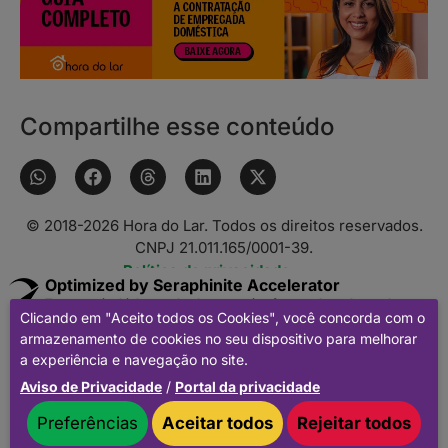
Compartilhe esse conteúdo
© 2018-
2026
Hora do Lar. Todos os direitos reservados.
CNPJ 21.011.165/0001-39.
Política de privacidade.
Optimized by Seraphinite Accelerator
Turns on site high speed to be attractive for people and search
Clicando em "Aceito todos os Cookies", você concorda com o
engines.
armazenamento de cookies no seu dispositivo para melhorar
a experiência e navegação no site.
Aviso de Privacidade
/
Portal da privacidade
Preferências
Aceitar todos
Rejeitar todos