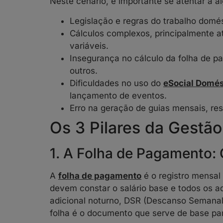
Neste cenário, é importante se atentar a a
Legislação e regras do trabalho domés
Cálculos complexos, principalmente at
variáveis.
Insegurança no cálculo da folha de pag
outros.
Dificuldades no uso do
eSocial Domés
lançamento de eventos.
Erro na geração de guias mensais, resc
Os 3 Pilares da Gestã
1. A Folha de Pagamento: 
A
folha de pagamento
é o registro mensa
devem constar o salário base e todos os ad
adicional noturno, DSR (Descanso Semanal 
folha é o documento que serve de base par