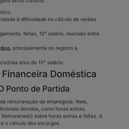
lguns erros comuns:
tico.
relado à dificuldade no cálculo de verbas
amento, férias, 13° salário, rescisão entre
tico
, principalmente no registro e
isórias e/ou do 13° salário.
o Financeira Doméstica
O Ponto de Partida
l da remuneração da empregada. Nela,
icionais devidos, como horas extras,
Remunerado) sobre horas extras e faltas. A
a o cálculo dos encargos.