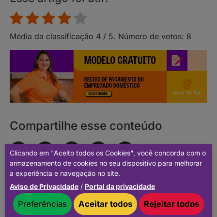
Média da classificação
4
/ 5. Número de votos:
8
Compartilhe esse conteúdo
Clicando em "Aceito todos os Cookies", você concorda com o
armazenamento de cookies no seu dispositivo para melhorar
© 2018-
2026
Hora do Lar. Todos os direitos reservados.
a experiência e navegação no site.
CNPJ 21.011.165/0001-39.
Aviso de Privacidade
/
Portal da privacidade
Política de privacidade.
Optimized by Seraphinite Accelerator
Preferências
Aceitar todos
Rejeitar todos
Turns on site high speed to be attractive for people and search