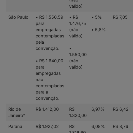
válido)
São Paulo
• R$ 1.550,59
• R$
• 5%
R$ 7,05
para
1.476,75
empregadas
(não
• 5,8%
contempladas
válido)
pela
convenção.
•
1.550,00
• R$ 1.640,00
(não
para
válido)
empregadas
não
contempladas
para a
convenção.
Rio de
R$ 1.412,00
R$
6,97%
R$ 6,42
Janeiro*
1.320,00
Paraná
R$ 1.927,02
R$
6,08%
R$ 8,76
1.816,60