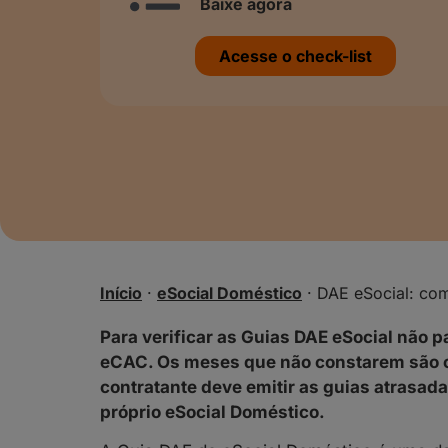
Baixe agora
Acesse o check-list
Início
·
eSocial Doméstico
·
DAE eSocial: com
Para verificar as Guias DAE eSocial não 
eCAC. Os meses que não constarem são o
contratante deve emitir as guias atrasad
próprio eSocial Doméstico.