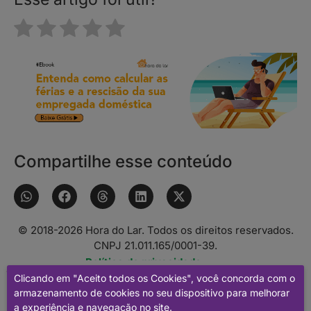
Compartilhe esse conteúdo
© 2018-
2026
Hora do Lar. Todos os direitos reservados.
CNPJ 21.011.165/0001-39.
Política de privacidade.
Optimized by Seraphinite Accelerator
Clicando em "Aceito todos os Cookies", você concorda com o
Turns on site high speed to be attractive for people and search
armazenamento de cookies no seu dispositivo para melhorar
engines.
a experiência e navegação no site.