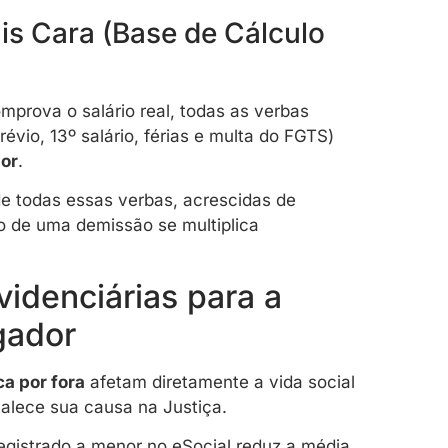
is Cara (Base de Cálculo
rova o salário real, todas as verbas
évio, 13º salário, férias e multa do FGTS)
ior
.
e todas essas verbas, acrescidas de
to de uma demissão se multiplica
idenciárias para a
gador
a por fora
afetam diretamente a vida social
rtalece sua causa na Justiça.
registrado a menor no eSocial reduz a média