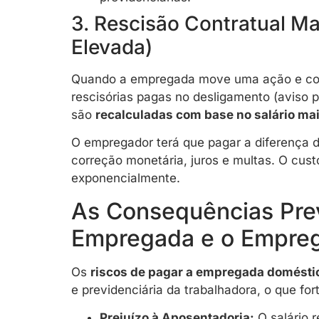
3. Rescisão Contratual Ma
Elevada)
Quando a empregada move uma ação e comp
rescisórias pagas no desligamento (aviso pr
são
recalculadas com base no salário ma
O empregador terá que pagar a diferença d
correção monetária, juros e multas. O cus
exponencialmente.
As Consequências Prev
Empregada e o Empre
Os
riscos de pagar a empregada doméstic
e previdenciária da trabalhadora, o que fo
Prejuízo à Aposentadoria:
O salário 