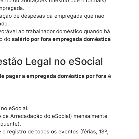
ento ou anotações (mesmo que informais)
mpregada.
ção de despesas da empregada que não
ado.
avorável ao trabalhador doméstico quando há
ão do
salário por fora empregada doméstica
stão Legal no eSocial
de pagar a empregada doméstica por fora
é
 no eSocial.
de Arrecadação do eSocial) mensalmente
equente).
 o registro de todos os eventos (férias, 13º,