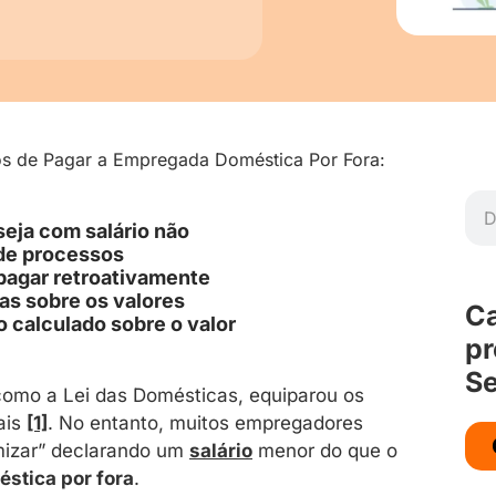
os de Pagar a Empregada Doméstica Por Fora:
seja com salário não
 de processos
 pagar retroativamente
as sobre os valores
Ca
o calculado sobre o valor
pr
Se
omo a Lei das Domésticas, equiparou os
ais
[1]
. No entanto, muitos empregadores
mizar” declarando um
salário
menor do que o
stica por fora
.