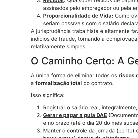
Recibos
:
Quaisquer recibos de pagam
assinados pelo empregador ou pela e
Proporcionalidade de Vida:
Comprova
seriam possíveis com o salário declar
A jurisprudência trabalhista é altamente f
indícios de fraude, tornando a comprovaç
relativamente simples.
O Caminho Certo: A Ge
A única forma de eliminar todos os
riscos 
a
formalização total
do contrato.
Isso significa:
Registrar o salário real, integralmente,
Gerar e pagar a guia DAE
(Documento 
e no prazo (até o dia 20 do mês subs
Manter o controle da jornada (ponto) e