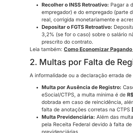
Recolher o INSS Retroativo:
Pagar a d
empregador) e do empregado (parte d
real, corrigida monetariamente e acres
Depositar o FGTS Retroativo:
Deposita
3,2% (se for o caso) sobre o salário n
prescrito do contrato.
Leia também:
Como Economizar Pagando T
2. Multas por Falta de Re
A informalidade ou a declaração errada de 
Multa por Ausência de Registro:
Caso
eSocial/CTPS, a multa mínima é de
R$
dobrada em caso de reincidência, alé
falta de anotações corretas na CTPS
Multa Previdenciária:
Além das multas
pela Receita Federal devido à falta d
previdenciárias.