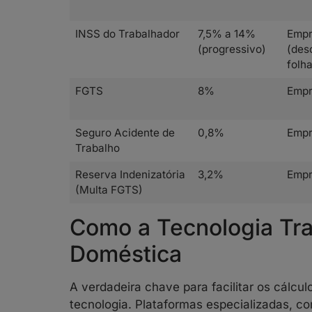
INSS do Trabalhador
7,5% a 14%
Emp
(progressivo)
(des
folha
FGTS
8%
Empr
Seguro Acidente de
0,8%
Empr
Trabalho
Reserva Indenizatória
3,2%
Empr
(Multa FGTS)
Como a Tecnologia Tr
Doméstica
A verdadeira chave para facilitar os cálc
tecnologia. Plataformas especializadas, c