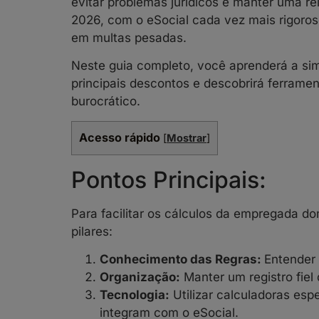
evitar problemas jurídicos e manter uma r
2026, com o eSocial cada vez mais rigoroso
em multas pesadas.
Neste guia completo, você aprenderá a sim
principais descontos e descobrirá ferram
burocrático.
Acesso rápido
[
Mostrar
]
Pontos Principais:
Para facilitar os cálculos da empregada d
pilares:
Conhecimento das Regras:
Entender 
Organização:
Manter um registro fiel 
Tecnologia:
Utilizar calculadoras esp
integram com o eSocial.