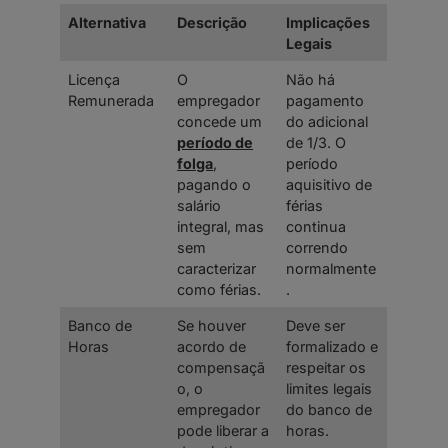
Alternativa
Descrição
Implicações
Legais
Licença
O
Não há
Remunerada
empregador
pagamento
concede um
do adicional
período de
de 1/3. O
folga
,
período
pagando o
aquisitivo de
salário
férias
integral, mas
continua
sem
correndo
caracterizar
normalmente
como férias.
.
Banco de
Se houver
Deve ser
Horas
acordo de
formalizado e
compensaçã
respeitar os
o, o
limites legais
empregador
do banco de
pode liberar a
horas.