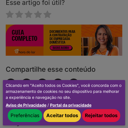
Esse artigo foi útil?
Compartilhe esse conteúdo
Clicando em "Aceito todos os Cookies", você concorda com o
armazenamento de cookies no seu dispositivo para melhorar
a experiência e navegação no site.
© 2018-
2026
Hora do Lar. Todos os direitos reservados.
CNPJ 21.011.165/0001-39.
Aviso de Privacidade
/
Portal da privacidade
Política de privacidade.
Optimized by Seraphinite Accelerator
Preferências
Aceitar todos
Rejeitar todos
Turns on site high speed to be attractive for people and search
engines.