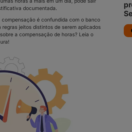
algumas horas a mais em um dia, pode sair
pr
stificativa documentada.
Se
a a compensação é confundida com o banco
regras jeitos distintos de serem aplicados
 sobre a compensação de horas? Leia o
tura!