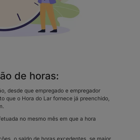
ão de horas:
ção, desde que empregado e empregador
 que o Hora do Lar fornece já preenchido,
m.
fetuada no mesmo mês em que a hora
ões, o saldo de horas excedentes, se maior