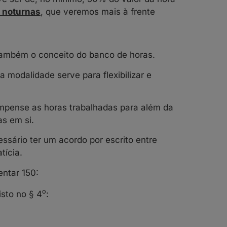
s noturnas
, que veremos mais à frente
 também o conceito do banco de horas.
 modalidade serve para flexibilizar e
pense as horas trabalhadas para além da
as em si.
essário ter um acordo por escrito entre
tícia.
ntar 150:
o
sto no § 4
: