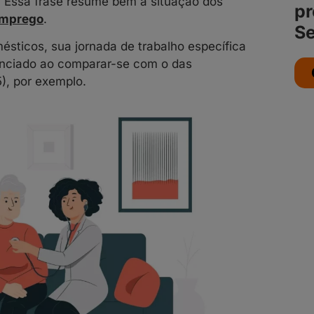
. Essa frase resume bem a situação dos
pr
emprego
.
Se
ticos, sua jornada de trabalho específica
enciado ao comparar-se com o das
), por exemplo.