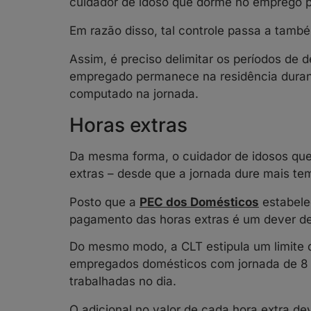
cuidador de idoso que dorme no emprego p
Em razão disso, tal controle passa a tam
Assim, é preciso delimitar os períodos de 
empregado permanece na residência durant
computado na jornada.
Horas extras
Da mesma forma, o cuidador de idosos que
extras – desde que a jornada dure mais te
Posto que a
PEC dos Domésticos
estabelec
pagamento das horas extras é um dever 
Do mesmo modo, a CLT estipula um limite d
empregados domésticos com jornada de 8 h
trabalhadas no dia.
O adicional no valor de cada hora extra de