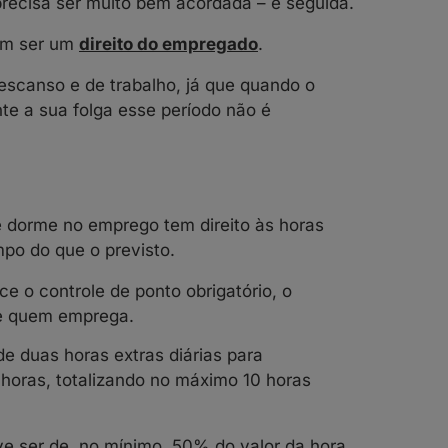
recisa ser muito bem acordada – e seguida.
bém ser um
direito do empregado
.
descanso e de trabalho, já que quando o
e a sua folga esse período não é
 dorme no emprego tem direito às horas
mpo do que o previsto.
e o controle de ponto obrigatório, o
de quem emprega.
e duas horas extras diárias para
oras, totalizando no máximo 10 horas
ve ser de, no mínimo, 50% do valor da hora